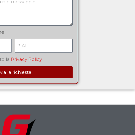
ne
Al
to la
Privacy Policy
via la richiesta