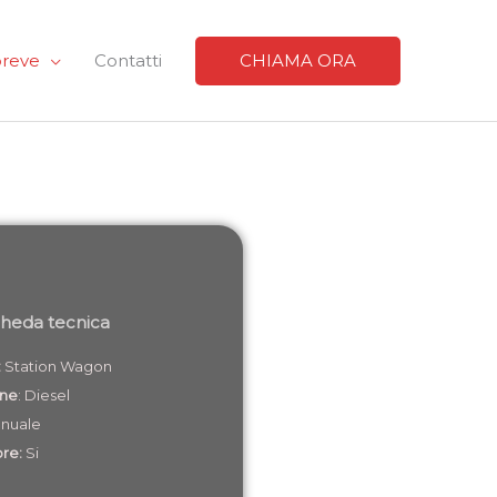
breve
Contatti
CHIAMA ORA
heda tecnica
:
Station Wagon
one
: Diesel
nuale
ore:
Si