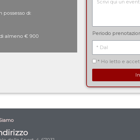
n possesso di:
Periodo prenotazio
 di almeno € 900
Dal
Privacy
* Ho letto e accet
In
Siamo
ndirizzo
ale dello Sport, 4, 67031