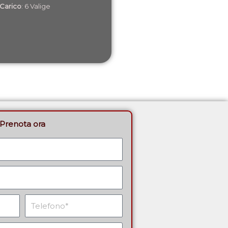
 Carico
: 6 Valige
Prenota ora
Telefono