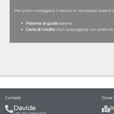
Per poter noleggiare il veicolo è necessario essere i
Patente di guida
italiana
Carta di credito
(non prepagata) con plafond
Contatti
Dove 
Davide
I
+39 392 9959395
Vi