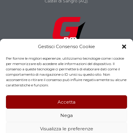
Castel di Sangro (AQ).
Gestisci Consenso Cookie
I
F
Per fornire le migliori esperienze, utilizziamo tecnologie come i cookie
n
a
per memorizzare e/o accedere alle informazioni del dispositivo. Il
s
c
consenso a queste tecnologie ci permetterà di elaborare dati come il
t
e
comportamento di navigazione o ID unici su questo sito. Non
acconsentire o ritirare il consenso può influire negativamente su alcune
a
b
caratteristiche e funzioni.
g
o
r
o
Accetta
a
k
Copyright GDM srl Castel Di Sangro (AQ)
m
Nega
Sito realizzato da
Effegweb
Visualizza le preferenze